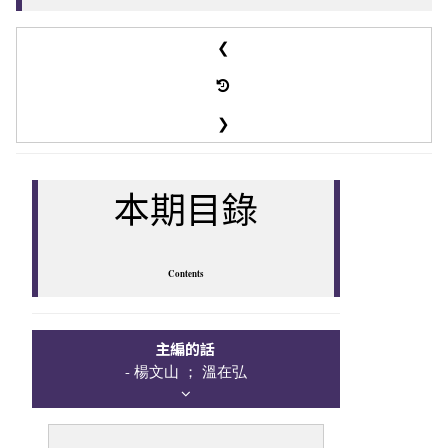
❮
❯
本期目錄
Contents
主編的話
- 楊文山 ； 溫在弘