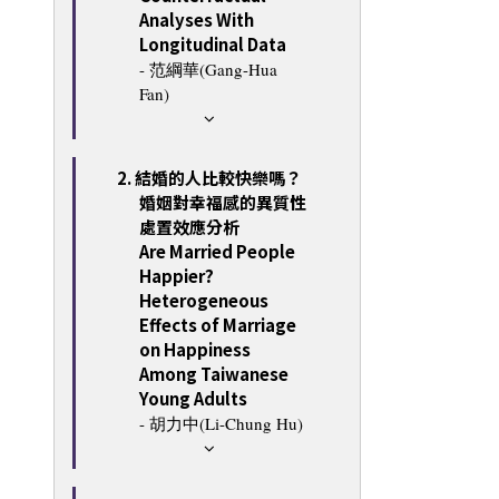
Analyses With
Longitudinal Data
- 范綱華(Gang-Hua
Fan)
2. 結婚的人比較快樂嗎？
婚姻對幸福感的異質性
處置效應分析
Are Married People
Happier?
Heterogeneous
Effects of Marriage
on Happiness
Among Taiwanese
Young Adults
- 胡力中(Li-Chung Hu)